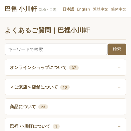
巴裡 小川軒
日本語
English
繁體中文
简体中文
新橋・目黒
よくあるご質問｜巴裡小川軒
検索
オンラインショップについて
37
＜ご来店＞店舗について
10
商品について
23
巴裡 小川軒について
1